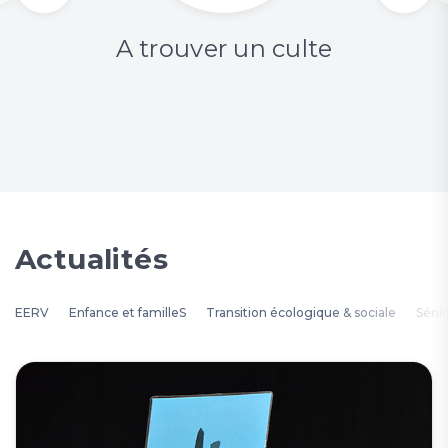
A trouver un culte
Actualités
EERV
Enfance et familleS
Transition écologique & sociale
Séni