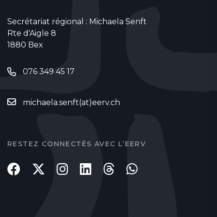
Secrétariat régional : Michaela Senft
Rte d'Aigle 8
1880 Bex
076 349 45 17
michaela.senft(at)eerv.ch
RESTEZ CONNECTÉS AVEC L’EERV