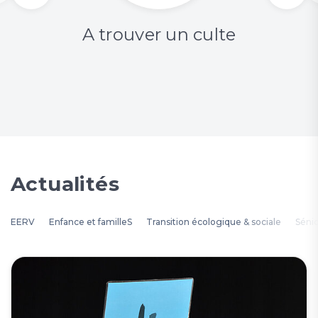
A trouver un culte
Actualités
EERV
Enfance et familleS
Transition écologique & sociale
Séni