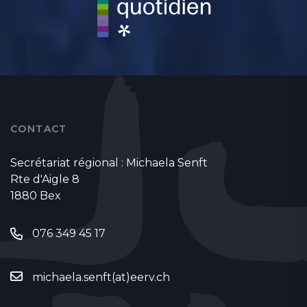
CONTACT
Secrétariat régional : Michaela Senft
Rte d'Aigle 8
1880 Bex
076 349 45 17
michaela.senft(at)eerv.ch