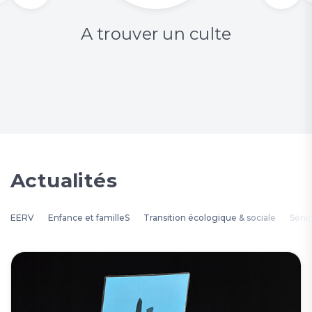
A trouver un culte
Actualités
EERV
Enfance et familleS
Transition écologique & sociale
Séni