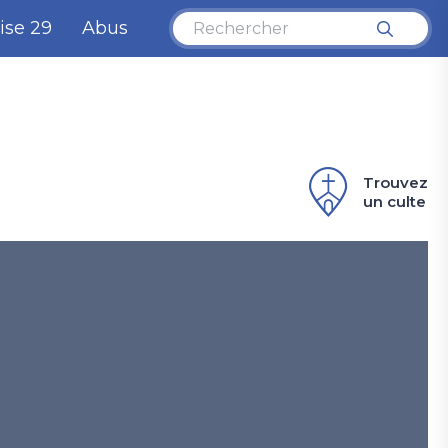
ise 29
Abus
Trouvez
un culte