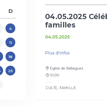
D
n en
04.05.2025 Célé
familles
4
04.05.2025
0
11
Plus d'infos
7
18
Eglise de Ballaigues
4
25
10:00
1
CULTE
,
FAMILLE