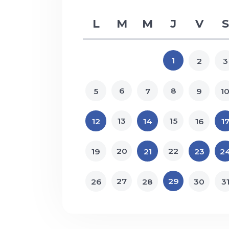
L
M
M
J
V
S
04.05.2025 Célébratio
familles
1
2
3
04.05.2025
6
8
5
7
9
1
Plus d'infos
13
15
12
14
16
1
Eglise de Ballaigues
20
22
19
21
23
2
10:00
27
29
26
28
30
3
CULTE
,
FAMILLE