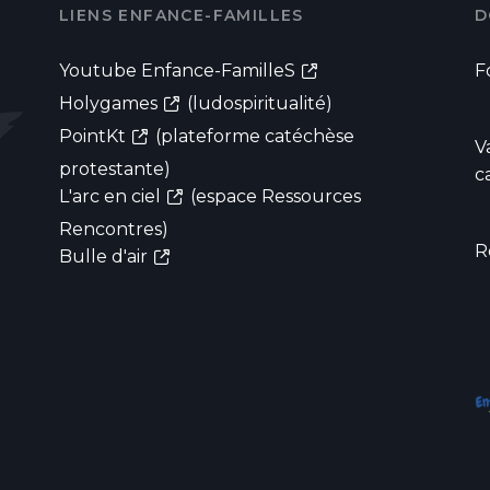
LIENS ENFANCE-FAMILLES
D
Youtube Enfance-FamilleS
F
Holygames
(ludospiritualité)
PointKt
(plateforme catéchèse
V
protestante)
c
L'arc en ciel
(espace Ressources
Rencontres)
R
Bulle d'air