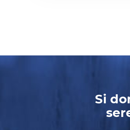
Si do
ser